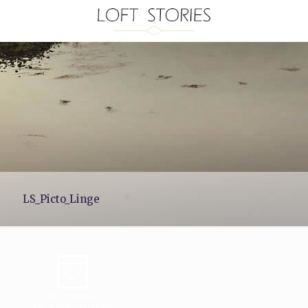
LS_Picto_Linge