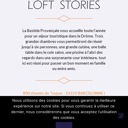
La Bastide Provençale vous accueille toute l'année
pour un séjour touristique dans le Drôme. Trois
grandes chambres vous permettront de réunir
jusqu'à six personnes, une grande cuisine, une belle
table dans le coin salon, une piscine à l'abri des
regards dans une surprenante cour intérieure, tout
ici est réuni pour passer un bon moment en famille
ou entre amis.
800 chemin de Toujon - 26120 BARCELONNE |
06 32 68 54 69 | 06 14 84 49 03 | contact@loft-
Nous utilisons des cookies pour vous garantir la meilleure
stories.fr
expérience sur notre site. Si vous continuez à utiliser ce
dernier, nous considérerons que vous acceptez l'utilisation
des cookies.
© 2019 LOFT STORIES - Réalisé par
LICOM Développement
|
Ok