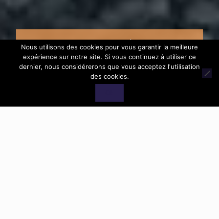
EFFECTUER VOTRE RÉSERVATION
Nous utilisons des cookies pour vous garantir la meilleure
expérience sur notre site. Si vous continuez à utiliser ce
dernier, nous considérerons que vous acceptez l'utilisation
des cookies.
Ok
Réservation en ligne
LE LIEU, AU PIED DU VERCORS
Vivez l’expérience Loft Stories