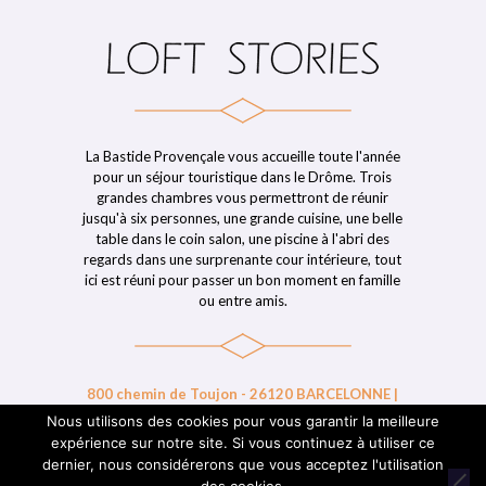
La Bastide Provençale vous accueille toute l'année
pour un séjour touristique dans le Drôme. Trois
grandes chambres vous permettront de réunir
jusqu'à six personnes, une grande cuisine, une belle
table dans le coin salon, une piscine à l'abri des
regards dans une surprenante cour intérieure, tout
ici est réuni pour passer un bon moment en famille
ou entre amis.
800 chemin de Toujon - 26120 BARCELONNE |
06 32 68 54 69 | 06 14 84 49 03 | contact@loft-
Nous utilisons des cookies pour vous garantir la meilleure
stories.fr
expérience sur notre site. Si vous continuez à utiliser ce
dernier, nous considérerons que vous acceptez l'utilisation