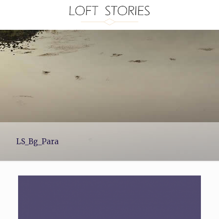
LS_Bg_Para