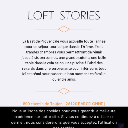
La Bastide Provençale vous accueille toute l'année
pour un séjour touristique dans le Drôme. Trois
grandes chambres vous permettront de réunir
jusqu'à six personnes, une grande cuisine, une belle
table dans le coin salon, une piscine à l'abri des
regards dans une surprenante cour intérieure, tout
ici est réuni pour passer un bon moment en famille
ou entre amis.
800 chemin de Toujon - 26120 BARCELONNE |
06 32 68 54 69 | 06 14 84 49 03 | contact@loft-
Nous utilisons des cookies pour vous garantir la meilleure
stories.fr
expérience sur notre site. Si vous continuez à utiliser ce
dernier, nous considérerons que vous acceptez l'utilisation