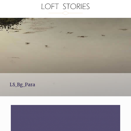
LS_Bg_Para