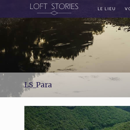
LE LIEU
V
LS_Para