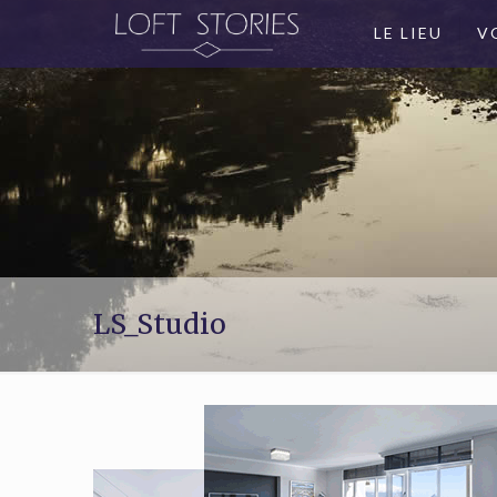
LE LIEU
V
LS_Studio